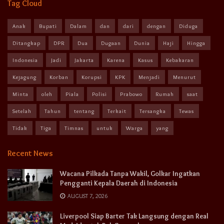
Tag Cloud
Anak
Bupati
Dalam
dan
dari
dengan
Diduga
Ditangkap
DPR
Dua
Dugaan
Dunia
Haji
Hingga
Indonesia
Jadi
Jakarta
Karena
Kasus
Kebakaran
Kejagung
Korban
Korupsi
KPK
Menjadi
Menurut
Minta
oleh
Piala
Polisi
Prabowo
Rumah
saat
Setelah
Tahun
tentang
Terkait
Tersangka
Tewas
Tidak
Tiga
Timnas
untuk
Warga
yang
Recent News
Wacana Pilkada Tanpa Wakil, Golkar Ingatkan
Pengganti Kepala Daerah di Indonesia
AUGUST 7, 2026
Liverpool Siap Barter Tak Langsung dengan Real