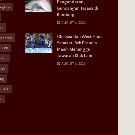
Pangandaran,
angkap
Guncangan Terasa di
Bandung
AUGUST 6, 2026
di
Chelsea dan West Ham
bakaran
Sepakat, Bek Prancis
KPK
Masih Menunggu
Tawaran Klub Lain
oleh
AUGUST 6, 2026
mah
ang
Tidak
a