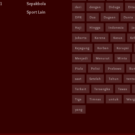
1
Sepakbola
dari
dengan
Diduga
Dit
Sport Lain
DPR
Dua
Dugaan
Dunia
Haji
Hingga
Indonesia
Ja
Jakarta
Karena
Kasus
Ke
Kejagung
Korban
Korupsi
Menjadi
Menurut
Minta
Piala
Polisi
Prabowo
Ru
saat
Setelah
Tahun
tent
Terkait
Tersangka
Tewas
Tiga
Timnas
untuk
Warg
yang