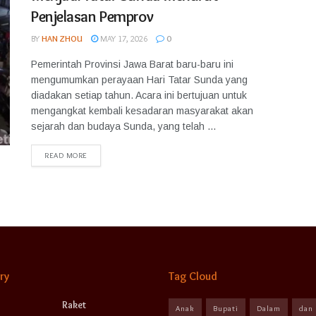
Penjelasan Pemprov
BY
HAN ZHOU
MAY 17, 2026
0
Pemerintah Provinsi Jawa Barat baru-baru ini
mengumumkan perayaan Hari Tatar Sunda yang
diadakan setiap tahun. Acara ini bertujuan untuk
mengangkat kembali kesadaran masyarakat akan
sejarah dan budaya Sunda, yang telah ...
READ MORE
ry
Tag Cloud
Raket
Anak
Bupati
Dalam
dan