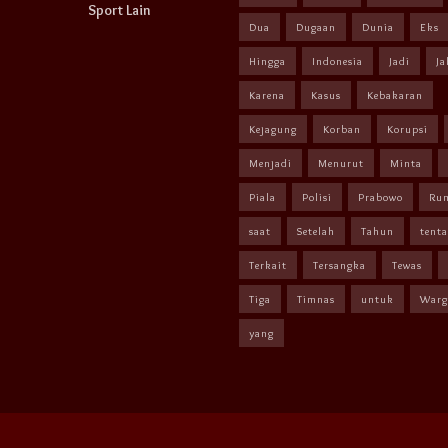
Sport Lain
Dua
Dugaan
Dunia
Eks
Hingga
Indonesia
Jadi
Ja
Karena
Kasus
Kebakaran
Kejagung
Korban
Korupsi
Menjadi
Menurut
Minta
Piala
Polisi
Prabowo
Ru
saat
Setelah
Tahun
tent
Terkait
Tersangka
Tewas
Tiga
Timnas
untuk
Warg
yang