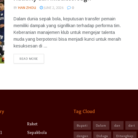
BY
HAN ZHOU
JUNE 2, 2026
0
Dalam dunia sepak bola, keputusan transfer pemain
memiliki dampak yang signifikan terhadap performa tim.
Keberanian manajemen klub untuk mengejar talenta
muda yang berpotensi bisa menjadi kunci untuk meraih
kesuksesan di ...
READ MORE
ry
Tag Cloud
Raket
Bupati
Dalam
dan
dari
1
Sepakbola
dengan
Diduga
Ditangkap