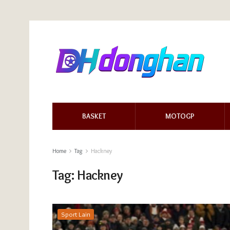
BASKET
MOTOGP
Home
Tag
Hackney
Tag:
Hackney
Sport Lain