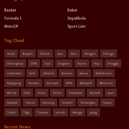
Basket
Raket
Formula 1
Sepakbola
MotoGP
Sport Lain
Tag Cloud
Anak
Bupati
Dalam
dan
dari
dengan
Diduga
Ditangkap
DPR
Dua
Dugaan
Dunia
Haji
Hingga
Indonesia
Jadi
Jakarta
Karena
Kasus
Kebakaran
Kejagung
Korban
Korupsi
KPK
Menjadi
Menurut
Minta
oleh
Piala
Polisi
Prabowo
Rumah
saat
Setelah
Tahun
tentang
Terkait
Tersangka
Tewas
Tidak
Tiga
Timnas
untuk
Warga
yang
Recent News