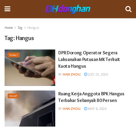
Home
Tag
Hangus
Tag:
Hangus
DPR Dorong Operator Segera
Formula 1
Laksanakan Putusan MK Terkait
Kuota Hangus
BY
HAN ZHOU
JULY 25, 2026
Ruang Kerja Anggota BPK Hangus
MotoGP
Terbakar Sebanyak 80 Persen
BY
HAN ZHOU
MAY 8, 2026