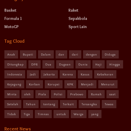
Basket
Raket
Formula 1
Sepakbola
MotoGP
Sport Lain
Tag Cloud
Anak
Bupati
Dalam
dan
dari
dengan
Diduga
Ditangkap
DPR
Dua
Dugaan
Dunia
Haji
Hingga
Indonesia
Jadi
Jakarta
Karena
Kasus
Kebakaran
Kejagung
Korban
Korupsi
KPK
Menjadi
Menurut
Minta
oleh
Piala
Polisi
Prabowo
Rumah
saat
Setelah
Tahun
tentang
Terkait
Tersangka
Tewas
Tidak
Tiga
Timnas
untuk
Warga
yang
Recent News