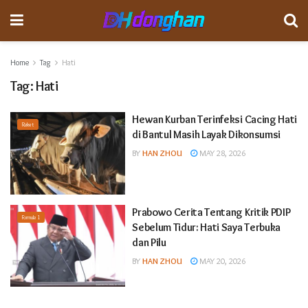
Home
Tag
Hati
Tag:
Hati
Hewan Kurban Terinfeksi Cacing Hati
Raket
di Bantul Masih Layak Dikonsumsi
BY
HAN ZHOU
MAY 28, 2026
Prabowo Cerita Tentang Kritik PDIP
Formula 1
Sebelum Tidur: Hati Saya Terbuka
dan Pilu
BY
HAN ZHOU
MAY 20, 2026