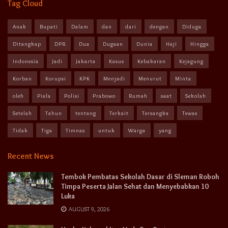
Tag Cloud
Anak
Bupati
Dalam
dan
dari
dengan
Diduga
Ditangkap
DPR
Dua
Dugaan
Dunia
Haji
Hingga
Indonesia
Jadi
Jakarta
Kasus
Kebakaran
Kejagung
Korban
Korupsi
KPK
Menjadi
Menurut
Minta
oleh
Piala
Polisi
Prabowo
Rumah
saat
Sekolah
Setelah
Tahun
tentang
Terkait
Tersangka
Tewas
Tidak
Tiga
Timnas
untuk
Warga
yang
Recent News
Tembok Pembatas Sekolah Dasar di Sleman Roboh
Timpa Peserta Jalan Sehat dan Menyebabkan 10
Luka
AUGUST 9, 2026