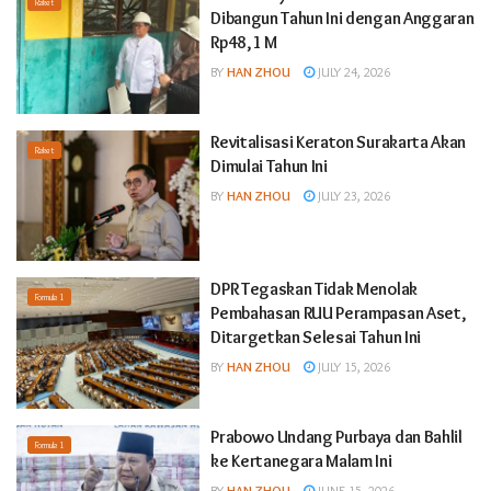
Raket
Dibangun Tahun Ini dengan Anggaran
Rp48,1 M
BY
HAN ZHOU
JULY 24, 2026
Revitalisasi Keraton Surakarta Akan
Raket
Dimulai Tahun Ini
BY
HAN ZHOU
JULY 23, 2026
DPR Tegaskan Tidak Menolak
Formula 1
Pembahasan RUU Perampasan Aset,
Ditargetkan Selesai Tahun Ini
BY
HAN ZHOU
JULY 15, 2026
Prabowo Undang Purbaya dan Bahlil
Formula 1
ke Kertanegara Malam Ini
BY
HAN ZHOU
JUNE 15, 2026