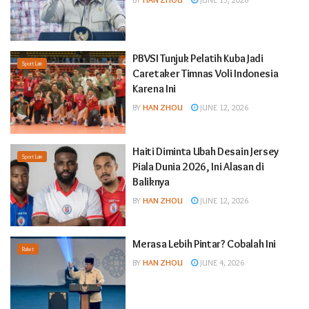
PBVSI Tunjuk Pelatih Kuba Jadi
Sport Lain
Caretaker Timnas Voli Indonesia
Karena Ini
BY
HAN ZHOU
JUNE 12, 2026
Haiti Diminta Ubah Desain Jersey
Sport Lain
Piala Dunia 2026, Ini Alasan di
Baliknya
BY
HAN ZHOU
JUNE 12, 2026
Merasa Lebih Pintar? Cobalah Ini
Raket
BY
HAN ZHOU
JUNE 4, 2026