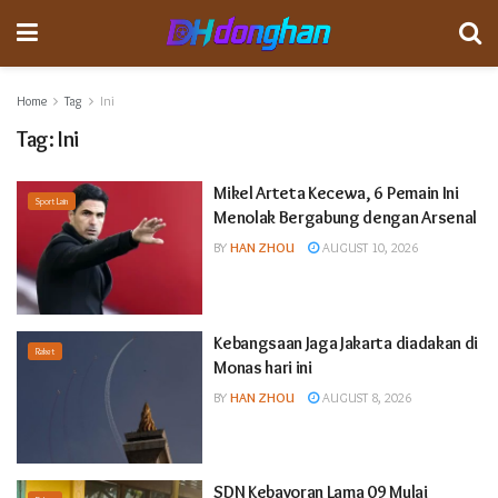
Home
Tag
Ini
Tag:
Ini
Mikel Arteta Kecewa, 6 Pemain Ini
Sport Lain
Menolak Bergabung dengan Arsenal
BY
HAN ZHOU
AUGUST 10, 2026
Kebangsaan Jaga Jakarta diadakan di
Raket
Monas hari ini
BY
HAN ZHOU
AUGUST 8, 2026
SDN Kebayoran Lama 09 Mulai