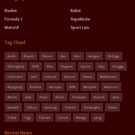
Basket
Raket
Formula 1
Sepakbola
MotoGP
Sport Lain
Tag Cloud
Anak
Bupati
Dalam
dan
dari
dengan
Diduga
Ditangkap
DPR
Dua
Dugaan
Dunia
Haji
Hingga
Indonesia
Jadi
Jakarta
Karena
Kasus
Kebakaran
Kejagung
Korban
Korupsi
KPK
Menjadi
Menurut
Minta
oleh
Piala
Polisi
Prabowo
Rumah
saat
Setelah
Tahun
tentang
Terkait
Tersangka
Tewas
Tidak
Tiga
Timnas
untuk
Warga
yang
Recent News