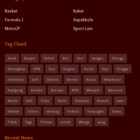
Basket
Raket
Formula 1
Sepakbola
MotoGP
Sport Lain
Tag Cloud
Anak
Bupati
Dalam
dan
dari
dengan
Diduga
Ditangkap
DPR
Dua
Dugaan
Dunia
Haji
Hingga
Indonesia
Jadi
Jakarta
Karena
Kasus
Kebakaran
Kejagung
Korban
Korupsi
KPK
Menjadi
Menurut
Minta
oleh
Piala
Polisi
Prabowo
Rumah
saat
Setelah
Tahun
tentang
Terkait
Tersangka
Tewas
Tidak
Tiga
Timnas
untuk
Warga
yang
Recent News