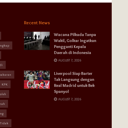
Recent News
Wacana Pilkada Tanpa
Wakil, Golkar Ingatkan
angkap
Pengganti Kepala
Daerah di Indonesia
AUGUST 7, 2026
di
Liverpool Siap Barter
bakaran
Tak Langsung dengan
KPK
Real Madrid untuk Bek
Spanyol
oleh
AUGUST 7, 2026
mah
ang
Tidak