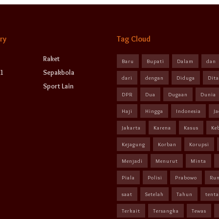
ry
Tag Cloud
Raket
Baru
Bupati
Dalam
dan
1
Sepakbola
dari
dengan
Diduga
Dit
Sport Lain
DPR
Dua
Dugaan
Dunia
Haji
Hingga
Indonesia
Ja
Jakarta
Karena
Kasus
Ke
Kejagung
Korban
Korupsi
Menjadi
Menurut
Minta
Piala
Polisi
Prabowo
Ru
saat
Setelah
Tahun
tent
Terkait
Tersangka
Tewas