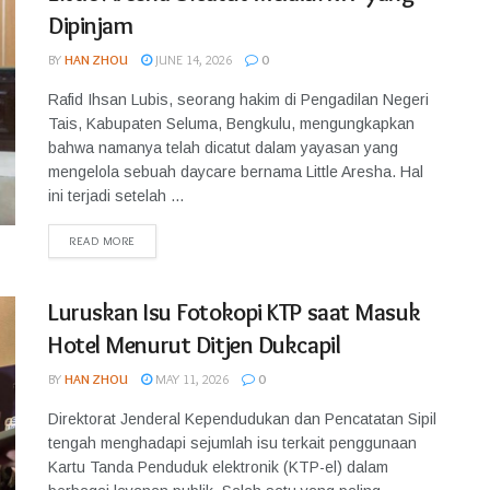
Dipinjam
BY
HAN ZHOU
JUNE 14, 2026
0
Rafid Ihsan Lubis, seorang hakim di Pengadilan Negeri
Tais, Kabupaten Seluma, Bengkulu, mengungkapkan
bahwa namanya telah dicatut dalam yayasan yang
mengelola sebuah daycare bernama Little Aresha. Hal
ini terjadi setelah ...
READ MORE
Luruskan Isu Fotokopi KTP saat Masuk
Hotel Menurut Ditjen Dukcapil
BY
HAN ZHOU
MAY 11, 2026
0
Direktorat Jenderal Kependudukan dan Pencatatan Sipil
tengah menghadapi sejumlah isu terkait penggunaan
Kartu Tanda Penduduk elektronik (KTP-el) dalam