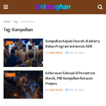
Home
Tag
Kumpulkan
Tag:
Kumpulkan
Kumpulkan Kepala Daerah di Jakarta
Raket
Bahas Program Indonesia ASRI
BY
HAN ZHOU
JULY 30, 2026
Kekerasan Seksual di Pesantren
Formula 1
Marak, PKB Kumpulkan Ratusan
Ponpes
BY
HAN ZHOU
MAY 16, 2026