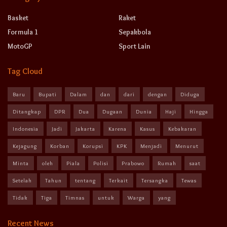
Basket
Raket
Formula 1
Sepakbola
MotoGP
Sport Lain
Tag Cloud
Baru
Bupati
Dalam
dan
dari
dengan
Diduga
Ditangkap
DPR
Dua
Dugaan
Dunia
Haji
Hingga
Indonesia
Jadi
Jakarta
Karena
Kasus
Kebakaran
Kejagung
Korban
Korupsi
KPK
Menjadi
Menurut
Minta
oleh
Piala
Polisi
Prabowo
Rumah
saat
Setelah
Tahun
tentang
Terkait
Tersangka
Tewas
Tidak
Tiga
Timnas
untuk
Warga
yang
Recent News