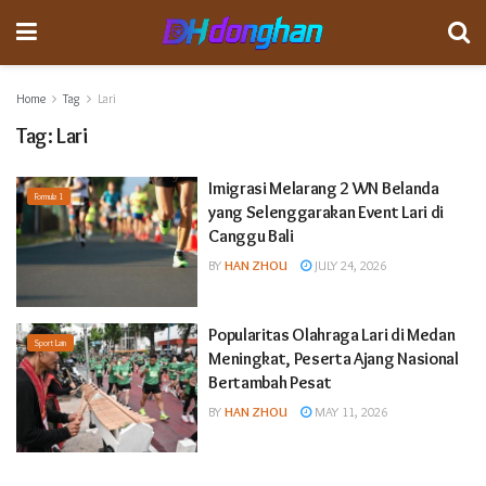
Home
Tag
Lari
Tag:
Lari
Imigrasi Melarang 2 WN Belanda
Formula 1
yang Selenggarakan Event Lari di
Canggu Bali
BY
HAN ZHOU
JULY 24, 2026
Popularitas Olahraga Lari di Medan
Sport Lain
Meningkat, Peserta Ajang Nasional
Bertambah Pesat
BY
HAN ZHOU
MAY 11, 2026