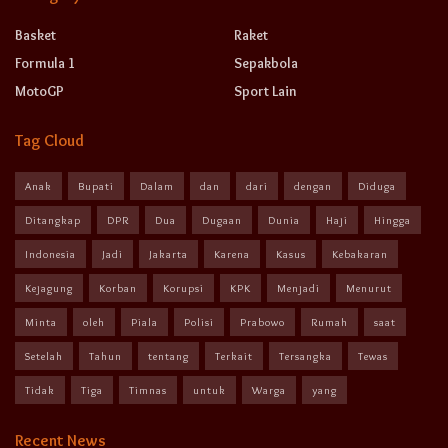
Basket
Raket
Formula 1
Sepakbola
MotoGP
Sport Lain
Tag Cloud
Anak
Bupati
Dalam
dan
dari
dengan
Diduga
Ditangkap
DPR
Dua
Dugaan
Dunia
Haji
Hingga
Indonesia
Jadi
Jakarta
Karena
Kasus
Kebakaran
Kejagung
Korban
Korupsi
KPK
Menjadi
Menurut
Minta
oleh
Piala
Polisi
Prabowo
Rumah
saat
Setelah
Tahun
tentang
Terkait
Tersangka
Tewas
Tidak
Tiga
Timnas
untuk
Warga
yang
Recent News