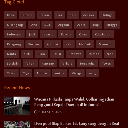
Tag Cloud
Baru
Bupati
Dalam
dan
dari
dengan
Diduga
Ditangkap
DPR
Dua
Dugaan
Dunia
Haji
Hingga
Indonesia
Jadi
Jakarta
Karena
Kasus
Kebakaran
Kejagung
Korban
Korupsi
KPK
Menjadi
Menurut
Minta
oleh
Piala
Polisi
Prabowo
Rumah
saat
Setelah
Tahun
tentang
Terkait
Tersangka
Tewas
Tidak
Tiga
Timnas
untuk
Warga
yang
Recent News
Wacana Pilkada Tanpa Wakil, Golkar Ingatkan
Pengganti Kepala Daerah di Indonesia
AUGUST 7, 2026
Liverpool Siap Barter Tak Langsung dengan Real