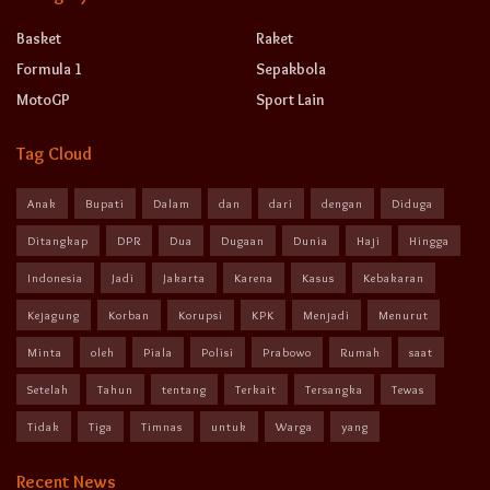
Basket
Raket
Formula 1
Sepakbola
MotoGP
Sport Lain
Tag Cloud
Anak
Bupati
Dalam
dan
dari
dengan
Diduga
Ditangkap
DPR
Dua
Dugaan
Dunia
Haji
Hingga
Indonesia
Jadi
Jakarta
Karena
Kasus
Kebakaran
Kejagung
Korban
Korupsi
KPK
Menjadi
Menurut
Minta
oleh
Piala
Polisi
Prabowo
Rumah
saat
Setelah
Tahun
tentang
Terkait
Tersangka
Tewas
Tidak
Tiga
Timnas
untuk
Warga
yang
Recent News