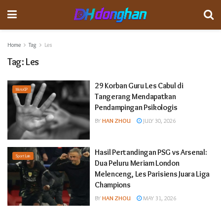
Home
Tag
Les
Tag:
Les
29 Korban Guru Les Cabul di
MotoGP
Tangerang Mendapatkan
Pendampingan Psikologis
BY
HAN ZHOU
JULY 30, 2026
Hasil Pertandingan PSG vs Arsenal:
Sport Lain
Dua Peluru Meriam London
Melenceng, Les Parisiens Juara Liga
Champions
BY
HAN ZHOU
MAY 31, 2026