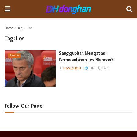
Home
Tag
Los
Tag:
Los
Sanggupkah Mengatasi
Sport Lain
Permasalahan Los Blancos?
BY
HAN ZHOU
JUNE 3, 2026
Follow Our Page