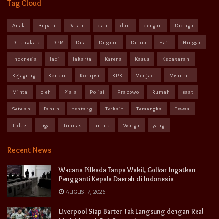
Tag Cloud
Anak
Bupati
Dalam
dan
dari
dengan
Diduga
Ditangkap
DPR
Dua
Dugaan
Dunia
Haji
Hingga
Indonesia
Jadi
Jakarta
Karena
Kasus
Kebakaran
Kejagung
Korban
Korupsi
KPK
Menjadi
Menurut
Minta
oleh
Piala
Polisi
Prabowo
Rumah
saat
Setelah
Tahun
tentang
Terkait
Tersangka
Tewas
Tidak
Tiga
Timnas
untuk
Warga
yang
Recent News
Wacana Pilkada Tanpa Wakil, Golkar Ingatkan
Pengganti Kepala Daerah di Indonesia
AUGUST 7, 2026
Liverpool Siap Barter Tak Langsung dengan Real