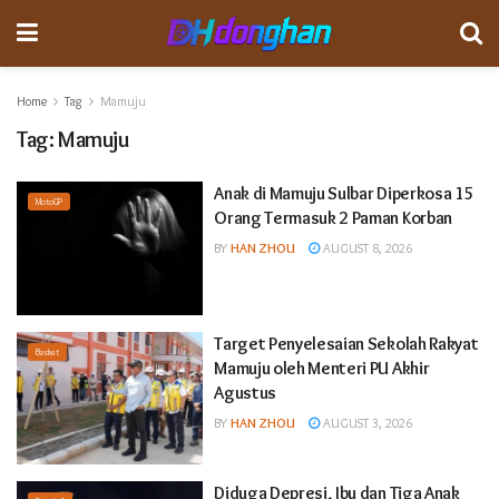
Home
Tag
Mamuju
Tag:
Mamuju
Anak di Mamuju Sulbar Diperkosa 15
MotoGP
Orang Termasuk 2 Paman Korban
BY
HAN ZHOU
AUGUST 8, 2026
Target Penyelesaian Sekolah Rakyat
Basket
Mamuju oleh Menteri PU Akhir
Agustus
BY
HAN ZHOU
AUGUST 3, 2026
Diduga Depresi, Ibu dan Tiga Anak