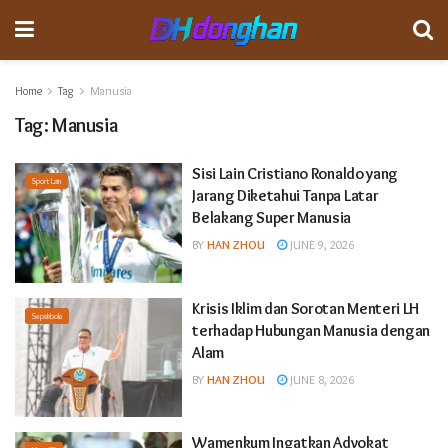
Home
Tag
Manusia
Tag:
Manusia
Sisi Lain Cristiano Ronaldo yang
Sport Lain
Jarang Diketahui Tanpa Latar
Belakang Super Manusia
BY
HAN ZHOU
JUNE 9, 2026
Krisis Iklim dan Sorotan Menteri LH
Sepakbola
terhadap Hubungan Manusia dengan
Alam
BY
HAN ZHOU
JUNE 8, 2026
Wamenkum Ingatkan Advokat