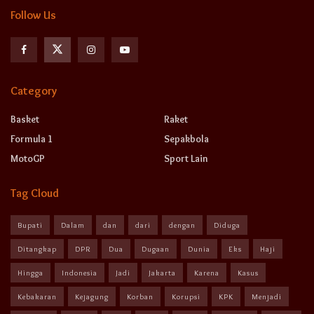
Follow Us
Category
Basket
Raket
Formula 1
Sepakbola
MotoGP
Sport Lain
Tag Cloud
Bupati
Dalam
dan
dari
dengan
Diduga
Ditangkap
DPR
Dua
Dugaan
Dunia
Eks
Haji
Hingga
Indonesia
Jadi
Jakarta
Karena
Kasus
Kebakaran
Kejagung
Korban
Korupsi
KPK
Menjadi