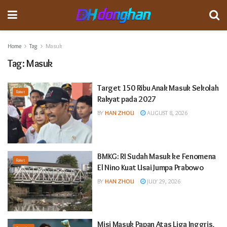
Home
Tag
Masuk
Tag:
Masuk
Target 150 Ribu Anak Masuk Sekolah
Raket
Rakyat pada 2027
BY
HAN ZHOU
AUGUST 8, 2026
BMKG: RI Sudah Masuk ke Fenomena
Raket
El Nino Kuat Usai Jumpa Prabowo
BY
HAN ZHOU
JULY 29, 2026
Misi Masuk Papan Atas Liga Inggris,