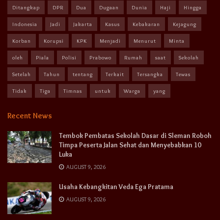
Ditangkap
DPR
Dua
Dugaan
Dunia
Haji
Hingga
Indonesia
Jadi
Jakarta
Kasus
Kebakaran
Kejagung
Korban
Korupsi
KPK
Menjadi
Menurut
Minta
oleh
Piala
Polisi
Prabowo
Rumah
saat
Sekolah
Setelah
Tahun
tentang
Terkait
Tersangka
Tewas
Tidak
Tiga
Timnas
untuk
Warga
yang
Recent News
Tembok Pembatas Sekolah Dasar di Sleman Roboh
Timpa Peserta Jalan Sehat dan Menyebabkan 10
Luka
AUGUST 9, 2026
Usaha Kebangkitan Veda Ega Pratama
AUGUST 9, 2026