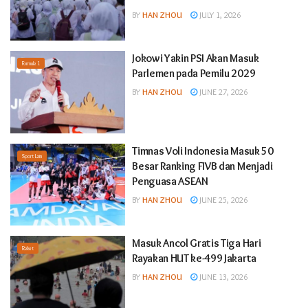
BY
HAN ZHOU
JULY 1, 2026
Jokowi Yakin PSI Akan Masuk
Formula 1
Parlemen pada Pemilu 2029
BY
HAN ZHOU
JUNE 27, 2026
Timnas Voli Indonesia Masuk 50
Sport Lain
Besar Ranking FIVB dan Menjadi
Penguasa ASEAN
BY
HAN ZHOU
JUNE 25, 2026
Masuk Ancol Gratis Tiga Hari
Raket
Rayakan HUT ke-499 Jakarta
BY
HAN ZHOU
JUNE 13, 2026