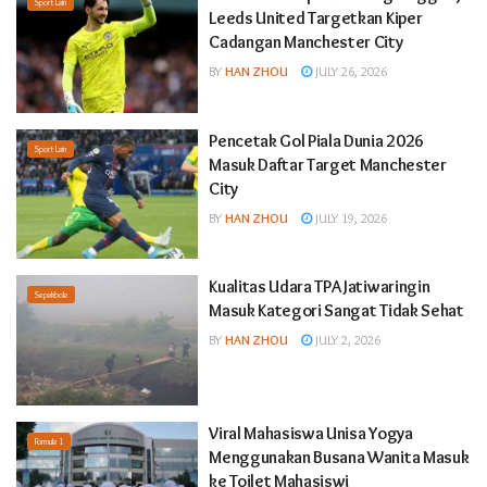
Sport Lain
Leeds United Targetkan Kiper
Cadangan Manchester City
BY
HAN ZHOU
JULY 26, 2026
Pencetak Gol Piala Dunia 2026
Sport Lain
Masuk Daftar Target Manchester
City
BY
HAN ZHOU
JULY 19, 2026
Kualitas Udara TPA Jatiwaringin
Sepakbola
Masuk Kategori Sangat Tidak Sehat
BY
HAN ZHOU
JULY 2, 2026
Viral Mahasiswa Unisa Yogya
Formula 1
Menggunakan Busana Wanita Masuk
ke Toilet Mahasiswi