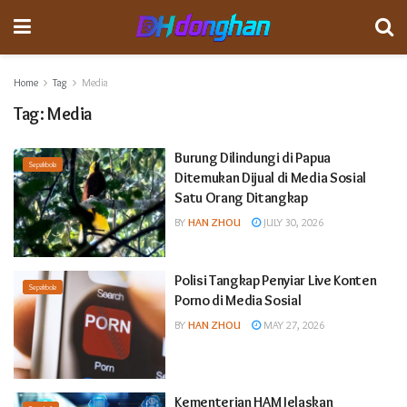
Home
Tag
Media
Tag:
Media
Burung Dilindungi di Papua
Sepakbola
Ditemukan Dijual di Media Sosial
Satu Orang Ditangkap
BY
HAN ZHOU
JULY 30, 2026
Polisi Tangkap Penyiar Live Konten
Sepakbola
Porno di Media Sosial
BY
HAN ZHOU
MAY 27, 2026
Kementerian HAM Jelaskan