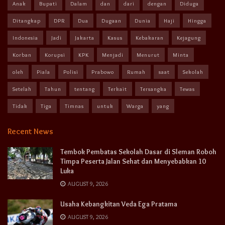
Anak
Bupati
Dalam
dan
dari
dengan
Diduga
Ditangkap
DPR
Dua
Dugaan
Dunia
Haji
Hingga
Indonesia
Jadi
Jakarta
Kasus
Kebakaran
Kejagung
Korban
Korupsi
KPK
Menjadi
Menurut
Minta
oleh
Piala
Polisi
Prabowo
Rumah
saat
Sekolah
Setelah
Tahun
tentang
Terkait
Tersangka
Tewas
Tidak
Tiga
Timnas
untuk
Warga
yang
Recent News
Tembok Pembatas Sekolah Dasar di Sleman Roboh
Timpa Peserta Jalan Sehat dan Menyebabkan 10
Luka
AUGUST 9, 2026
Usaha Kebangkitan Veda Ega Pratama
AUGUST 9, 2026