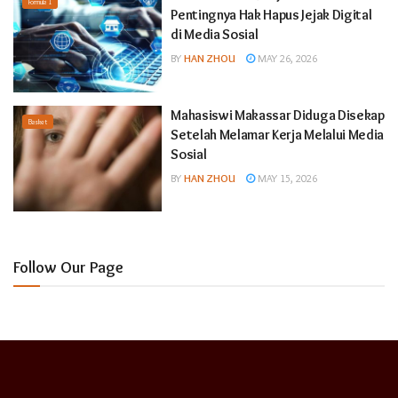
Formula 1
Pentingnya Hak Hapus Jejak Digital
di Media Sosial
BY
HAN ZHOU
MAY 26, 2026
Mahasiswi Makassar Diduga Disekap
Basket
Setelah Melamar Kerja Melalui Media
Sosial
BY
HAN ZHOU
MAY 15, 2026
Follow Our Page