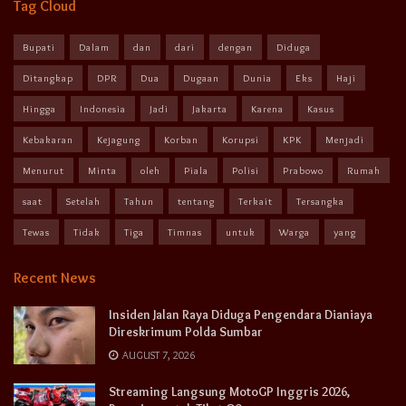
Tag Cloud
Bupati
Dalam
dan
dari
dengan
Diduga
Ditangkap
DPR
Dua
Dugaan
Dunia
Eks
Haji
Hingga
Indonesia
Jadi
Jakarta
Karena
Kasus
Kebakaran
Kejagung
Korban
Korupsi
KPK
Menjadi
Menurut
Minta
oleh
Piala
Polisi
Prabowo
Rumah
saat
Setelah
Tahun
tentang
Terkait
Tersangka
Tewas
Tidak
Tiga
Timnas
untuk
Warga
yang
Recent News
Insiden Jalan Raya Diduga Pengendara Dianiaya
Direskrimum Polda Sumbar
AUGUST 7, 2026
Streaming Langsung MotoGP Inggris 2026,