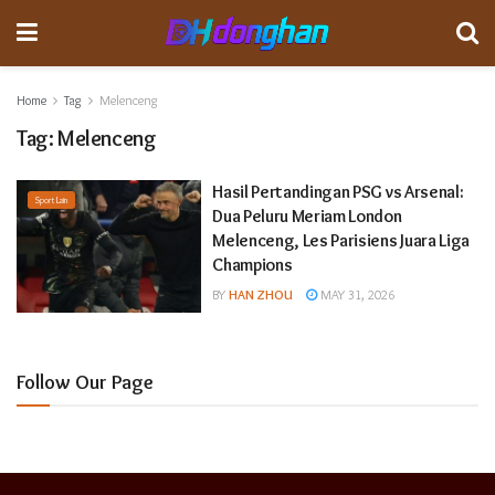
Home
Tag
Melenceng
Tag:
Melenceng
Hasil Pertandingan PSG vs Arsenal:
Sport Lain
Dua Peluru Meriam London
Melenceng, Les Parisiens Juara Liga
Champions
BY
HAN ZHOU
MAY 31, 2026
Follow Our Page