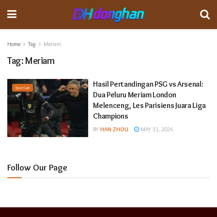
Home
Tag
Meriam
Tag:
Meriam
Hasil Pertandingan PSG vs Arsenal:
Sport Lain
Dua Peluru Meriam London
Melenceng, Les Parisiens Juara Liga
Champions
BY
HAN ZHOU
MAY 31, 2026
Follow Our Page