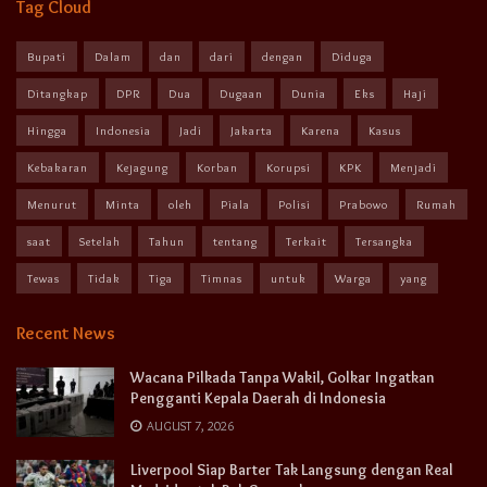
Tag Cloud
Bupati
Dalam
dan
dari
dengan
Diduga
Ditangkap
DPR
Dua
Dugaan
Dunia
Eks
Haji
Hingga
Indonesia
Jadi
Jakarta
Karena
Kasus
Kebakaran
Kejagung
Korban
Korupsi
KPK
Menjadi
Menurut
Minta
oleh
Piala
Polisi
Prabowo
Rumah
saat
Setelah
Tahun
tentang
Terkait
Tersangka
Tewas
Tidak
Tiga
Timnas
untuk
Warga
yang
Recent News
Wacana Pilkada Tanpa Wakil, Golkar Ingatkan
Pengganti Kepala Daerah di Indonesia
AUGUST 7, 2026
Liverpool Siap Barter Tak Langsung dengan Real