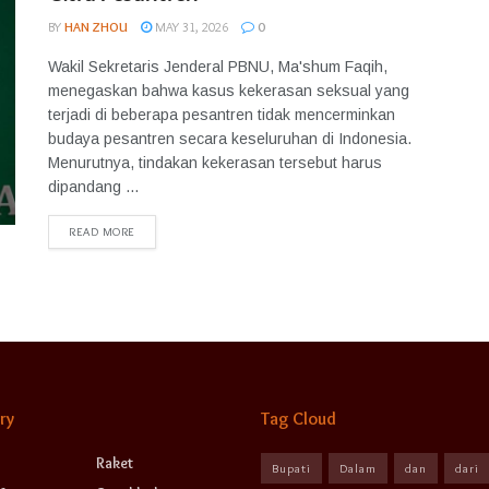
BY
HAN ZHOU
MAY 31, 2026
0
Wakil Sekretaris Jenderal PBNU, Ma'shum Faqih,
menegaskan bahwa kasus kekerasan seksual yang
terjadi di beberapa pesantren tidak mencerminkan
budaya pesantren secara keseluruhan di Indonesia.
Menurutnya, tindakan kekerasan tersebut harus
dipandang ...
READ MORE
ry
Tag Cloud
Raket
Bupati
Dalam
dan
dari