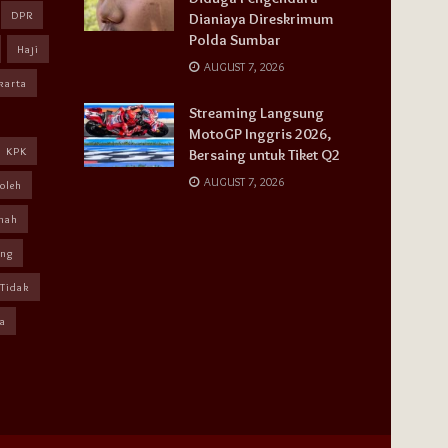
DPR
Dianiaya Direskrimum
Polda Sumbar
Haji
AUGUST 7, 2026
karta
Streaming Langsung
MotoGP Inggris 2026,
KPK
Bersaing untuk Tiket Q2
AUGUST 7, 2026
oleh
mah
ang
Tidak
a