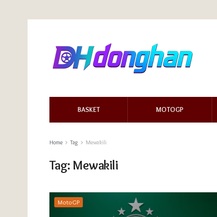
BASKET
MOTOGP
Home
Tag
Mewakili
Tag:
Mewakili
MotoGP