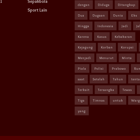
1
Sepakbola
dengan
Diduga
Ditangkap
Sport Lain
Dua
Dugaan
Dunia
Eks
Hingga
Indonesia
Jadi
Ja
Karena
Kasus
Kebakaran
Kejagung
Korban
Korupsi
Menjadi
Menurut
Minta
Piala
Polisi
Prabowo
Ru
saat
Setelah
Tahun
tent
Terkait
Tersangka
Tewas
Tiga
Timnas
untuk
Warg
yang