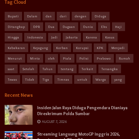
Tag Cloud
Bupati
Dalam
dan
dari
dengan
Diduga
Ditangkap
DPR
Dua
Dugaan
Dunia
Eks
Haji
Hingga
Indonesia
Jadi
Jakarta
Karena
Kasus
Kebakaran
Kejagung
Korban
Korupsi
KPK
Menjadi
Menurut
Minta
oleh
Piala
Polisi
Prabowo
Rumah
saat
Setelah
Tahun
tentang
Terkait
Tersangka
Tewas
Tidak
Tiga
Timnas
untuk
Warga
yang
Recent News
Insiden Jalan Raya Diduga Pengendara Dianiaya
Direskrimum Polda Sumbar
AUGUST 7, 2026
Streaming Langsung MotoGP Inggris 2026,