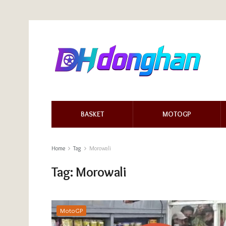
BASKET
MOTOGP
Home
Tag
Morowali
Tag:
Morowali
MotoGP