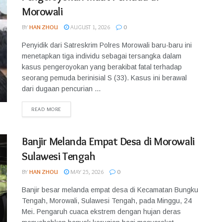
Morowali
BY
HAN ZHOU
AUGUST 1, 2026
0
Penyidik dari Satreskrim Polres Morowali baru-baru ini
menetapkan tiga individu sebagai tersangka dalam
kasus pengeroyokan yang berakibat fatal terhadap
seorang pemuda berinisial S (33). Kasus ini berawal
dari dugaan pencurian ...
READ MORE
Banjir Melanda Empat Desa di Morowali
Sulawesi Tengah
BY
HAN ZHOU
MAY 25, 2026
0
Banjir besar melanda empat desa di Kecamatan Bungku
Tengah, Morowali, Sulawesi Tengah, pada Minggu, 24
Mei. Pengaruh cuaca ekstrem dengan hujan deras