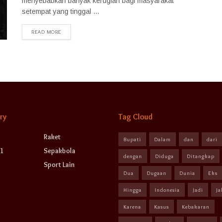
menyebabkan banyak kerugian bagi masyarakat
setempat yang tinggal ...
READ MORE
ry
Tag Cloud
Raket
Bupati
Dalam
dan
dari
1
Sepakbola
dengan
Diduga
Ditangkap
Sport Lain
Dua
Dugaan
Dunia
Eks
Hingga
Indonesia
Jadi
Ja
Karena
Kasus
Kebakaran