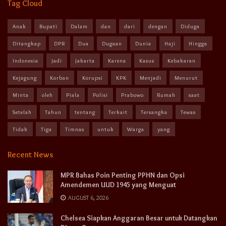
Tag Cloud
Anak
Bupati
Dalam
dan
dari
dengan
Diduga
Ditangkap
DPR
Dua
Dugaan
Dunia
Haji
Hingga
Indonesia
Jadi
Jakarta
Karena
Kasus
Kebakaran
Kejagung
Korban
Korupsi
KPK
Menjadi
Menurut
Minta
oleh
Piala
Polisi
Prabowo
Rumah
saat
Setelah
Tahun
tentang
Terkait
Tersangka
Tewas
Tidak
Tiga
Timnas
untuk
Warga
yang
Recent News
MPR Bahas Poin Penting PPHN dan Opsi
Amendemen UUD 1945 yang Menguat
AUGUST 6, 2026
Chelsea Siapkan Anggaran Besar untuk Datangkan