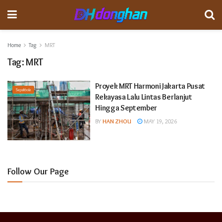
Home
Tag
MRT
Tag:
MRT
Proyek MRT Harmoni Jakarta Pusat
Sepakbola
Rekayasa Lalu Lintas Berlanjut
Hingga September
BY
HAN ZHOU
MAY 19, 2026
Follow Our Page