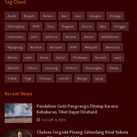
Tag Cloud
Anak
Bupati
Dalam
dan
dari
dengan
Diduga
Ditangkap
DPR
Dua
Dugaan
Dunia
Haji
Hingga
Indonesia
Jadi
Jakarta
Karena
Kasus
Kebakaran
Kejagung
Korban
Korupsi
KPK
Menjadi
Menurut
Minta
oleh
Piala
Polisi
Prabowo
Rumah
saat
Setelah
Tahun
tentang
Terkait
Tersangka
Tewas
Tidak
Tiga
Timnas
untuk
Warga
yang
Recent News
Pendakian Gede Pangrango Ditutup Karena
Kebakaran, Tiket Dapat Direfund
AUGUST 8, 2026
Chelsea Tergoda Pinang Gelandang Rival Sekota