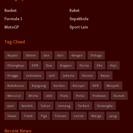
Basket
Raket
Formula 1
Sepakbola
MotoGP
Sport Lain
Tag Cloud
Bupati
Dalam
dan
dari
dengan
Diduga
Ditangkap
DPR
Dua
Dugaan
Dunia
Eks
Haji
Hingga
Indonesia
Jadi
Jakarta
Karena
Kasus
Kebakaran
Kejagung
Korban
Korupsi
KPK
Menjadi
Menurut
Minta
oleh
Piala
Polisi
Prabowo
Rumah
saat
Setelah
Tahun
tentang
Terkait
Tersangka
Tewas
Tidak
Tiga
Timnas
untuk
Warga
yang
Recent News