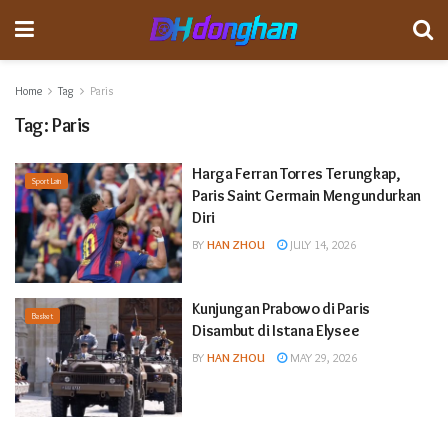
Home
Tag
Paris
Tag:
Paris
Harga Ferran Torres Terungkap,
Sport Lain
Paris Saint Germain Mengundurkan
Diri
BY
HAN ZHOU
JULY 14, 2026
Kunjungan Prabowo di Paris
Basket
Disambut di Istana Elysee
BY
HAN ZHOU
MAY 29, 2026