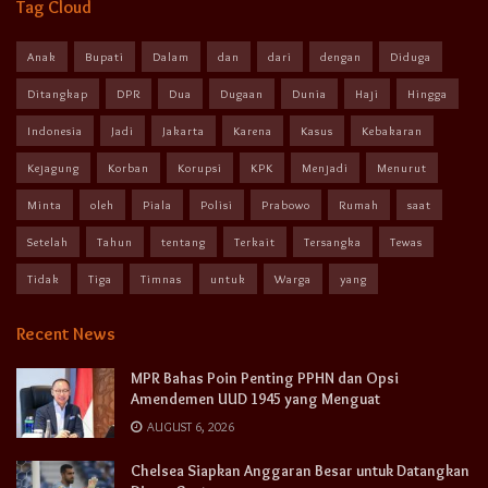
Tag Cloud
Anak
Bupati
Dalam
dan
dari
dengan
Diduga
Ditangkap
DPR
Dua
Dugaan
Dunia
Haji
Hingga
Indonesia
Jadi
Jakarta
Karena
Kasus
Kebakaran
Kejagung
Korban
Korupsi
KPK
Menjadi
Menurut
Minta
oleh
Piala
Polisi
Prabowo
Rumah
saat
Setelah
Tahun
tentang
Terkait
Tersangka
Tewas
Tidak
Tiga
Timnas
untuk
Warga
yang
Recent News
MPR Bahas Poin Penting PPHN dan Opsi
Amendemen UUD 1945 yang Menguat
AUGUST 6, 2026
Chelsea Siapkan Anggaran Besar untuk Datangkan