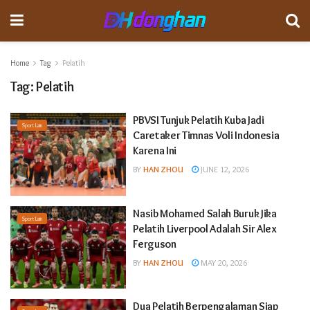
Home
Tag
Pelatih
Tag:
Pelatih
PBVSI Tunjuk Pelatih Kuba Jadi
Sport Lain
Caretaker Timnas Voli Indonesia
Karena Ini
BY
HAN ZHOU
JUNE 12, 2026
Nasib Mohamed Salah Buruk Jika
Sport Lain
Pelatih Liverpool Adalah Sir Alex
Ferguson
BY
HAN ZHOU
MAY 20, 2026
Dua Pelatih Berpengalaman Siap