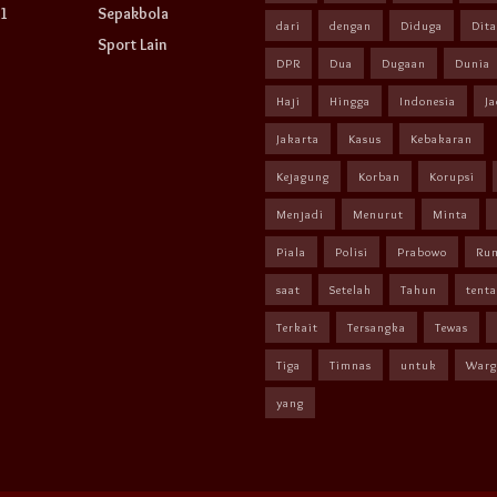
1
Sepakbola
dari
dengan
Diduga
Dit
Sport Lain
DPR
Dua
Dugaan
Dunia
Haji
Hingga
Indonesia
Ja
Jakarta
Kasus
Kebakaran
Kejagung
Korban
Korupsi
Menjadi
Menurut
Minta
Piala
Polisi
Prabowo
Ru
saat
Setelah
Tahun
tent
Terkait
Tersangka
Tewas
Tiga
Timnas
untuk
Warg
yang