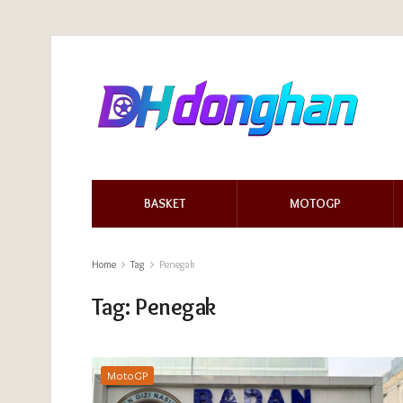
BASKET
MOTOGP
Home
Tag
Penegak
Tag:
Penegak
MotoGP