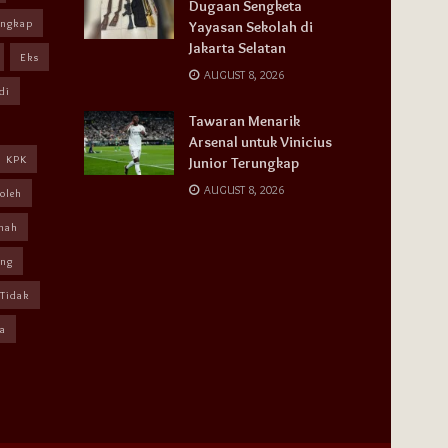
Dugaan Sengketa
angkap
Yayasan Sekolah di
Jakarta Selatan
Eks
AUGUST 8, 2026
di
Tawaran Menarik
Arsenal untuk Vinicius
KPK
Junior Terungkap
AUGUST 8, 2026
oleh
mah
ang
Tidak
a