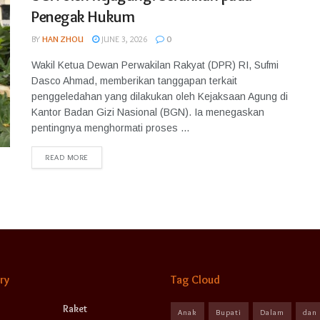
Penegak Hukum
BY
HAN ZHOU
JUNE 3, 2026
0
Wakil Ketua Dewan Perwakilan Rakyat (DPR) RI, Sufmi
Dasco Ahmad, memberikan tanggapan terkait
penggeledahan yang dilakukan oleh Kejaksaan Agung di
Kantor Badan Gizi Nasional (BGN). Ia menegaskan
pentingnya menghormati proses ...
READ MORE
ry
Tag Cloud
Raket
Anak
Bupati
Dalam
dan