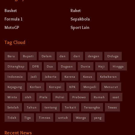
Basket
Raket
Formula 1
Sepakbola
MotoGP
Sport Lain
Tag Cloud
Baru
Bupati
Dalam
dan
dari
dengan
Diduga
Ditangkap
DPR
Dua
Dugaan
Dunia
Haji
Hingga
Indonesia
Jadi
Jakarta
Karena
Kasus
Kebakaran
Kejagung
Korban
Korupsi
KPK
Menjadi
Menurut
Minta
oleh
Piala
Polisi
Prabowo
Rumah
saat
Setelah
Tahun
tentang
Terkait
Tersangka
Tewas
Tidak
Tiga
Timnas
untuk
Warga
yang
Recent News