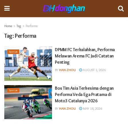
Home
Tag
Performa
Tag:
Performa
DPMM FC Terkalahkan, Performa
Sport Lain
Melawan Arema FC Jadi Catatan
Penting
BY
HAN ZHOU
AUGUST 1, 2026
Bos Tim Asia Terkesima dengan
Sport Lain
Performa Veda Ega Pratama di
Moto3 Catalunya 2026
BY
HAN ZHOU
MAY 18, 2026