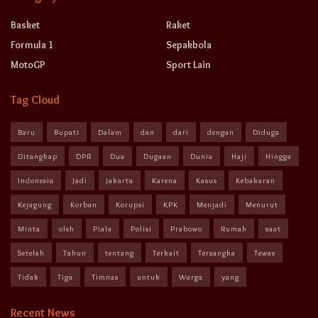
Basket
Raket
Formula 1
Sepakbola
MotoGP
Sport Lain
Tag Cloud
Baru
Bupati
Dalam
dan
dari
dengan
Diduga
Ditangkap
DPR
Dua
Dugaan
Dunia
Haji
Hingga
Indonesia
Jadi
Jakarta
Karena
Kasus
Kebakaran
Kejagung
Korban
Korupsi
KPK
Menjadi
Menurut
Minta
oleh
Piala
Polisi
Prabowo
Rumah
saat
Setelah
Tahun
tentang
Terkait
Tersangka
Tewas
Tidak
Tiga
Timnas
untuk
Warga
yang
Recent News