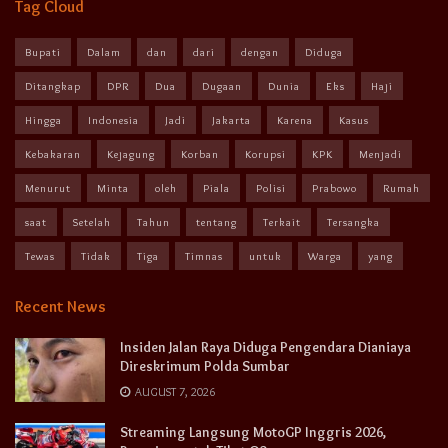
Tag Cloud
Bupati
Dalam
dan
dari
dengan
Diduga
Ditangkap
DPR
Dua
Dugaan
Dunia
Eks
Haji
Hingga
Indonesia
Jadi
Jakarta
Karena
Kasus
Kebakaran
Kejagung
Korban
Korupsi
KPK
Menjadi
Menurut
Minta
oleh
Piala
Polisi
Prabowo
Rumah
saat
Setelah
Tahun
tentang
Terkait
Tersangka
Tewas
Tidak
Tiga
Timnas
untuk
Warga
yang
Recent News
Insiden Jalan Raya Diduga Pengendara Dianiaya
Direskrimum Polda Sumbar
AUGUST 7, 2026
Streaming Langsung MotoGP Inggris 2026,