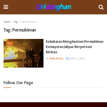
Home
Tag
Permukiman
Tag:
Permukiman
Kebakaran Menghantam Permukiman
Raket
Kemayoran Jakpus Berpotensi
Meluas
BY
HAN ZHOU
JUNE 2, 2026
Follow Our Page