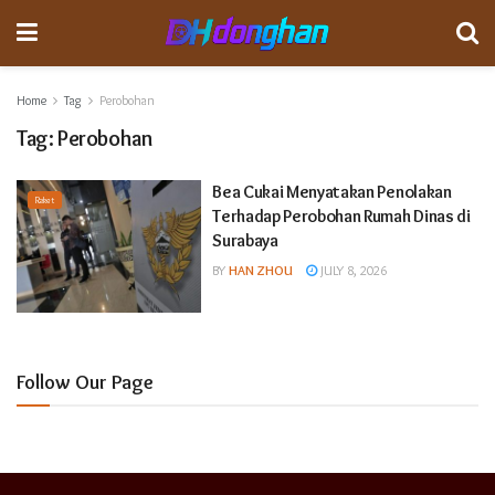
Home
Tag
Perobohan
Tag:
Perobohan
Bea Cukai Menyatakan Penolakan
Raket
Terhadap Perobohan Rumah Dinas di
Surabaya
BY
HAN ZHOU
JULY 8, 2026
Follow Our Page