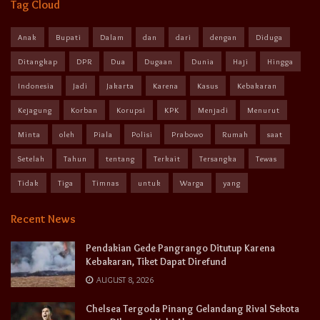
Tag Cloud
Anak
Bupati
Dalam
dan
dari
dengan
Diduga
Ditangkap
DPR
Dua
Dugaan
Dunia
Haji
Hingga
Indonesia
Jadi
Jakarta
Karena
Kasus
Kebakaran
Kejagung
Korban
Korupsi
KPK
Menjadi
Menurut
Minta
oleh
Piala
Polisi
Prabowo
Rumah
saat
Setelah
Tahun
tentang
Terkait
Tersangka
Tewas
Tidak
Tiga
Timnas
untuk
Warga
yang
Recent News
Pendakian Gede Pangrango Ditutup Karena
Kebakaran, Tiket Dapat Direfund
AUGUST 8, 2026
Chelsea Tergoda Pinang Gelandang Rival Sekota