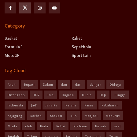
Category
Basket
Raket
Formula 1
Sepakbola
MotoGP
Sport Lain
Tag Cloud
Anak
Bupati
Dalam
dan
dari
dengan
Diduga
Ditangkap
DPR
Dua
Dugaan
Dunia
Haji
Hingga
Indonesia
Jadi
Jakarta
Karena
Kasus
Kebakaran
Kejagung
Korban
Korupsi
KPK
Menjadi
Menurut
Minta
oleh
Piala
Polisi
Prabowo
Rumah
saat
Setelah
Tahun
tentang
Terkait
Tersangka
Tewas