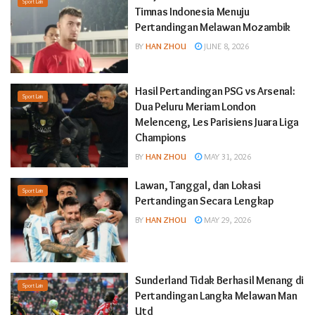
Sport Lain
Timnas Indonesia Menuju
Pertandingan Melawan Mozambik
BY
HAN ZHOU
JUNE 8, 2026
Hasil Pertandingan PSG vs Arsenal:
Sport Lain
Dua Peluru Meriam London
Melenceng, Les Parisiens Juara Liga
Champions
BY
HAN ZHOU
MAY 31, 2026
Lawan, Tanggal, dan Lokasi
Sport Lain
Pertandingan Secara Lengkap
BY
HAN ZHOU
MAY 29, 2026
Sunderland Tidak Berhasil Menang di
Sport Lain
Pertandingan Langka Melawan Man
Utd