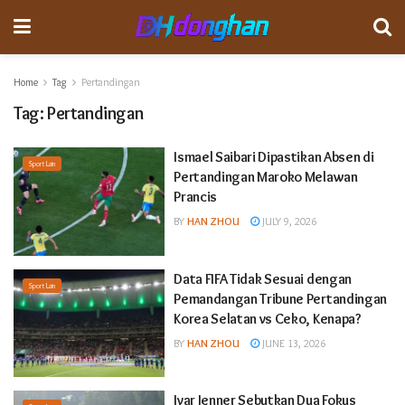
Home
Tag
Pertandingan
Tag:
Pertandingan
Ismael Saibari Dipastikan Absen di
Sport Lain
Pertandingan Maroko Melawan
Prancis
BY
HAN ZHOU
JULY 9, 2026
Data FIFA Tidak Sesuai dengan
Sport Lain
Pemandangan Tribune Pertandingan
Korea Selatan vs Ceko, Kenapa?
BY
HAN ZHOU
JUNE 13, 2026
Ivar Jenner Sebutkan Dua Fokus