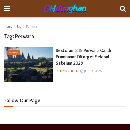
Home
Tag
Perwara
Tag:
Perwara
Restorasi 218 Perwara Candi
Sepakbola
Prambanan Ditarget Selesai
Sebelum 2029
BY
HAN ZHOU
JULY 9, 2026
Follow Our Page