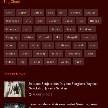
Tag Cloud
Anak
Bupati
Dalam
dan
dari
dengan
Diduga
Ditangkap
DPR
Dua
Dugaan
Dunia
Haji
Hingga
Indonesia
Jadi
Jakarta
Karena
Kasus
Kebakaran
Kejagung
Korban
Korupsi
KPK
Menjadi
Menurut
Minta
oleh
Piala
Polisi
Prabowo
Rumah
saat
Setelah
Tahun
tentang
Terkait
Tersangka
Tewas
Tidak
Tiga
Timnas
untuk
Warga
yang
Recent News
Ratusan Senjata dan Dugaan Sengketa Yayasan
Sekolah di Jakarta Selatan
AUGUST 8, 2026
Tawaran Menarik Arsenal untuk Vinicius Junior