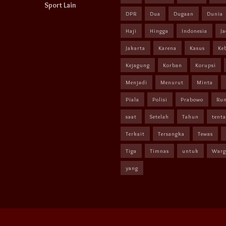
Sport Lain
DPR
Dua
Dugaan
Dunia
Haji
Hingga
Indonesia
Ja
Jakarta
Karena
Kasus
Ke
Kejagung
Korban
Korupsi
Menjadi
Menurut
Minta
Piala
Polisi
Prabowo
Ru
saat
Setelah
Tahun
tent
Terkait
Tersangka
Tewas
Tiga
Timnas
untuk
Warg
yang