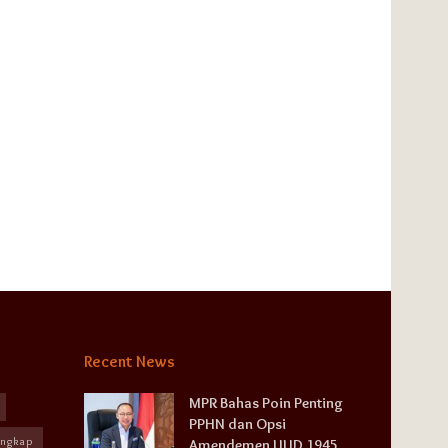
Recent News
MPR Bahas Poin Penting
PPHN dan Opsi
angkap
Amendemen UUD 1945