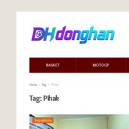
BASKET
MOTOGP
Home
Tag
Pihak
Tag:
Pihak
Sepakbola