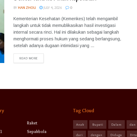
BY
HAN ZHOU
JULY 4, 2026
0
Kementerian Kesehatan (Kemenkes) telah mengambil
langkah untuk tidak memublikasikan hasil investigasi
internal secara rinci. Hal ini dilakukan sebagai langkah
menghormati proses hukum yang sedang berlangsung,
setelah adanya dugaan intimidasi yang ...
READ MORE
ry
Tag Cloud
Raket
Anak
Bupati
Dalam
dan
1
Sepakbola
dari
dengan
Diduga
Dit