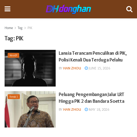
Home
Tag
PIK
Tag:
PIK
Lansia Terancam Penculikan di PIK,
MotoGP
Polisi Kenali Dua Terduga Pelaku
BY
HAN ZHOU
JUNE 15, 2026
Peluang Pengembangan Jalur LRT
Formula 1
Hingga PIK 2 dan Bandara Soetta
BY
HAN ZHOU
MAY 18, 2026