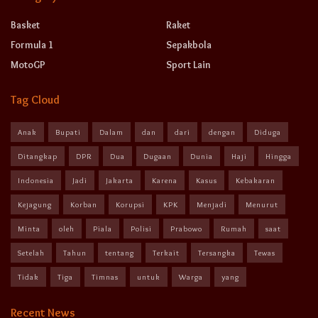
Basket
Raket
Formula 1
Sepakbola
MotoGP
Sport Lain
Tag Cloud
Anak
Bupati
Dalam
dan
dari
dengan
Diduga
Ditangkap
DPR
Dua
Dugaan
Dunia
Haji
Hingga
Indonesia
Jadi
Jakarta
Karena
Kasus
Kebakaran
Kejagung
Korban
Korupsi
KPK
Menjadi
Menurut
Minta
oleh
Piala
Polisi
Prabowo
Rumah
saat
Setelah
Tahun
tentang
Terkait
Tersangka
Tewas
Tidak
Tiga
Timnas
untuk
Warga
yang
Recent News