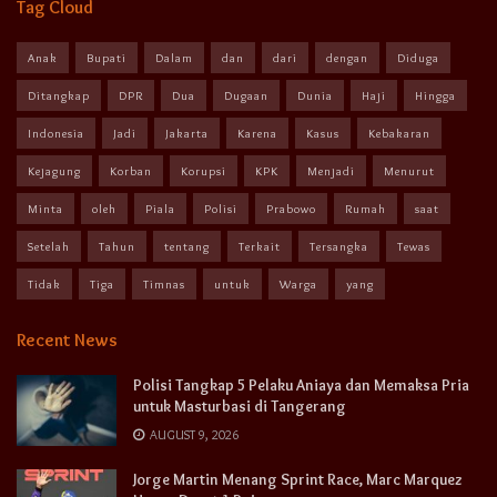
Tag Cloud
Anak
Bupati
Dalam
dan
dari
dengan
Diduga
Ditangkap
DPR
Dua
Dugaan
Dunia
Haji
Hingga
Indonesia
Jadi
Jakarta
Karena
Kasus
Kebakaran
Kejagung
Korban
Korupsi
KPK
Menjadi
Menurut
Minta
oleh
Piala
Polisi
Prabowo
Rumah
saat
Setelah
Tahun
tentang
Terkait
Tersangka
Tewas
Tidak
Tiga
Timnas
untuk
Warga
yang
Recent News
Polisi Tangkap 5 Pelaku Aniaya dan Memaksa Pria
untuk Masturbasi di Tangerang
AUGUST 9, 2026
Jorge Martin Menang Sprint Race, Marc Marquez