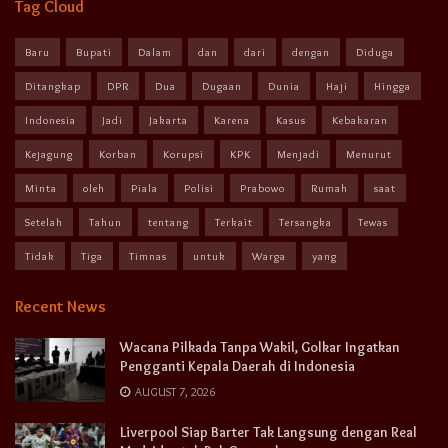
Tag Cloud
Baru
Bupati
Dalam
dan
dari
dengan
Diduga
Ditangkap
DPR
Dua
Dugaan
Dunia
Haji
Hingga
Indonesia
Jadi
Jakarta
Karena
Kasus
Kebakaran
Kejagung
Korban
Korupsi
KPK
Menjadi
Menurut
Minta
oleh
Piala
Polisi
Prabowo
Rumah
saat
Setelah
Tahun
tentang
Terkait
Tersangka
Tewas
Tidak
Tiga
Timnas
untuk
Warga
yang
Recent News
Wacana Pilkada Tanpa Wakil, Golkar Ingatkan
Pengganti Kepala Daerah di Indonesia
AUGUST 7, 2026
Liverpool Siap Barter Tak Langsung dengan Real