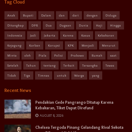
Tag Cloud
Anak
Bupati
Dalam
dan
dari
dengan
Diduga
Ditangkap
DPR
Dua
Dugaan
Dunia
Haji
Hingga
Indonesia
Jadi
Jakarta
Karena
Kasus
Kebakaran
Kejagung
Korban
Korupsi
KPK
Menjadi
Menurut
Minta
oleh
Piala
Polisi
Prabowo
Rumah
saat
Setelah
Tahun
tentang
Terkait
Tersangka
Tewas
Tidak
Tiga
Timnas
untuk
Warga
yang
Recent News
Pendakian Gede Pangrango Ditutup Karena
Kebakaran, Tiket Dapat Direfund
AUGUST 8, 2026
Chelsea Tergoda Pinang Gelandang Rival Sekota