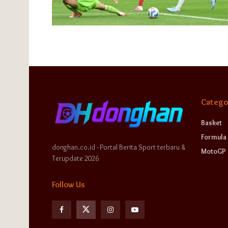
Catego
Basket
Formula 
donghan.co.id - Portal Berita Sport terbaru &
MotoGP
Terupdate 2026
Follow Us