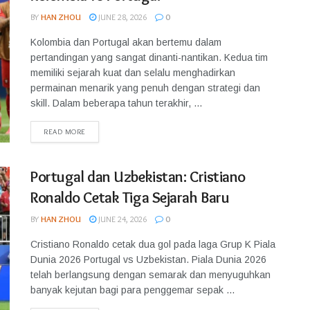
BY
HAN ZHOU
JUNE 28, 2026
0
Kolombia dan Portugal akan bertemu dalam
pertandingan yang sangat dinanti-nantikan. Kedua tim
memiliki sejarah kuat dan selalu menghadirkan
permainan menarik yang penuh dengan strategi dan
skill. Dalam beberapa tahun terakhir, ...
READ MORE
Portugal dan Uzbekistan: Cristiano
Ronaldo Cetak Tiga Sejarah Baru
BY
HAN ZHOU
JUNE 24, 2026
0
Cristiano Ronaldo cetak dua gol pada laga Grup K Piala
Dunia 2026 Portugal vs Uzbekistan. Piala Dunia 2026
telah berlangsung dengan semarak dan menyuguhkan
banyak kejutan bagi para penggemar sepak ...