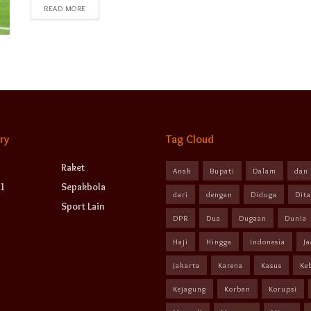
READ MORE
ry
Tag Cloud
Raket
Anak
Bupati
Dalam
dan
1
Sepakbola
dari
dengan
Diduga
Dit
Sport Lain
DPR
Dua
Dugaan
Dunia
Haji
Hingga
Indonesia
Ja
Jakarta
Karena
Kasus
Ke
Kejagung
Korban
Korupsi