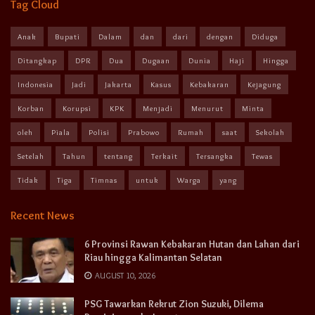
Tag Cloud
Anak
Bupati
Dalam
dan
dari
dengan
Diduga
Ditangkap
DPR
Dua
Dugaan
Dunia
Haji
Hingga
Indonesia
Jadi
Jakarta
Kasus
Kebakaran
Kejagung
Korban
Korupsi
KPK
Menjadi
Menurut
Minta
oleh
Piala
Polisi
Prabowo
Rumah
saat
Sekolah
Setelah
Tahun
tentang
Terkait
Tersangka
Tewas
Tidak
Tiga
Timnas
untuk
Warga
yang
Recent News
6 Provinsi Rawan Kebakaran Hutan dan Lahan dari
Riau hingga Kalimantan Selatan
AUGUST 10, 2026
PSG Tawarkan Rekrut Zion Suzuki, Dilema