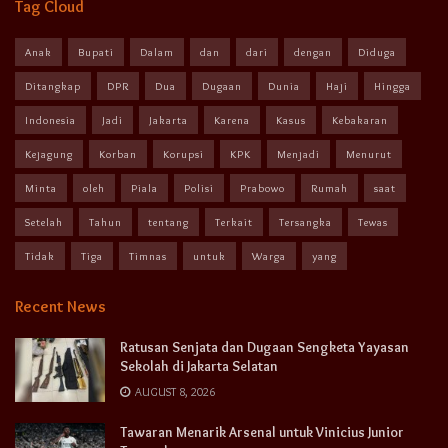
Tag Cloud
Anak
Bupati
Dalam
dan
dari
dengan
Diduga
Ditangkap
DPR
Dua
Dugaan
Dunia
Haji
Hingga
Indonesia
Jadi
Jakarta
Karena
Kasus
Kebakaran
Kejagung
Korban
Korupsi
KPK
Menjadi
Menurut
Minta
oleh
Piala
Polisi
Prabowo
Rumah
saat
Setelah
Tahun
tentang
Terkait
Tersangka
Tewas
Tidak
Tiga
Timnas
untuk
Warga
yang
Recent News
Ratusan Senjata dan Dugaan Sengketa Yayasan
Sekolah di Jakarta Selatan
AUGUST 8, 2026
Tawaran Menarik Arsenal untuk Vinicius Junior