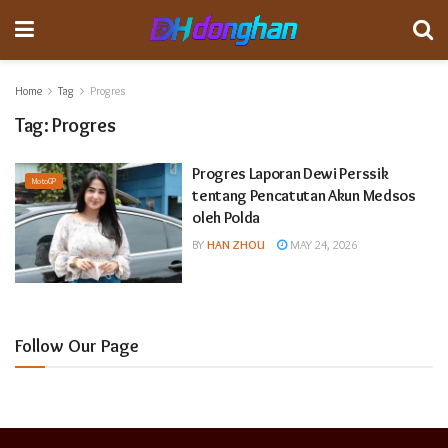
Home
Tag
Progres
Tag:
Progres
Progres Laporan Dewi Perssik
MotoGP
tentang Pencatutan Akun Medsos
oleh Polda
BY
HAN ZHOU
MAY 24, 2026
Follow Our Page