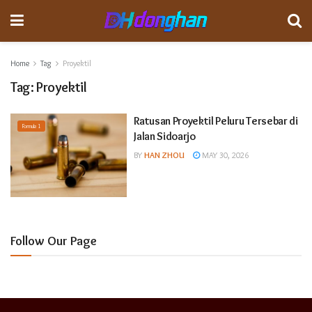
Home
Tag
Proyektil
Tag:
Proyektil
Ratusan Proyektil Peluru Tersebar di
Formula 1
Jalan Sidoarjo
BY
HAN ZHOU
MAY 30, 2026
Follow Our Page