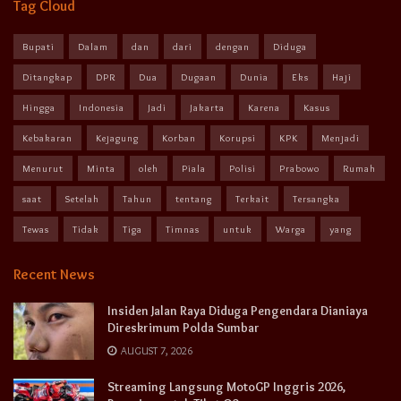
Tag Cloud
Bupati
Dalam
dan
dari
dengan
Diduga
Ditangkap
DPR
Dua
Dugaan
Dunia
Eks
Haji
Hingga
Indonesia
Jadi
Jakarta
Karena
Kasus
Kebakaran
Kejagung
Korban
Korupsi
KPK
Menjadi
Menurut
Minta
oleh
Piala
Polisi
Prabowo
Rumah
saat
Setelah
Tahun
tentang
Terkait
Tersangka
Tewas
Tidak
Tiga
Timnas
untuk
Warga
yang
Recent News
Insiden Jalan Raya Diduga Pengendara Dianiaya
Direskrimum Polda Sumbar
AUGUST 7, 2026
Streaming Langsung MotoGP Inggris 2026,