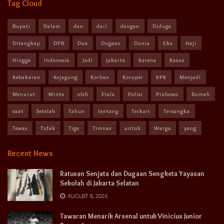
Tag Cloud
Bupati
Dalam
dan
dari
dengan
Diduga
Ditangkap
DPR
Dua
Dugaan
Dunia
Eks
Haji
Hingga
Indonesia
Jadi
Jakarta
Karena
Kasus
Kebakaran
Kejagung
Korban
Korupsi
KPK
Menjadi
Menurut
Minta
oleh
Piala
Polisi
Prabowo
Rumah
saat
Setelah
Tahun
tentang
Terkait
Tersangka
Tewas
Tidak
Tiga
Timnas
untuk
Warga
yang
Recent News
Ratusan Senjata dan Dugaan Sengketa Yayasan
Sekolah di Jakarta Selatan
AUGUST 8, 2026
Tawaran Menarik Arsenal untuk Vinicius Junior