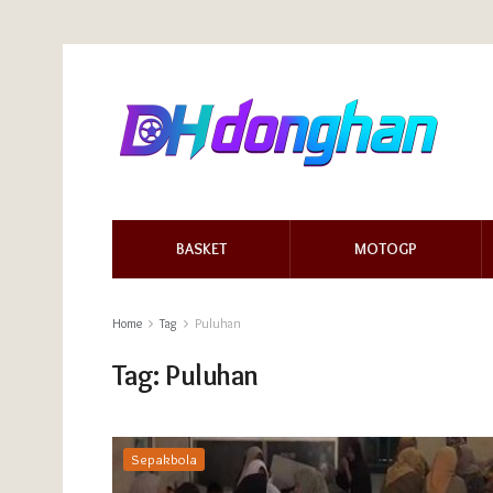
BASKET
MOTOGP
Home
Tag
Puluhan
Tag:
Puluhan
Sepakbola