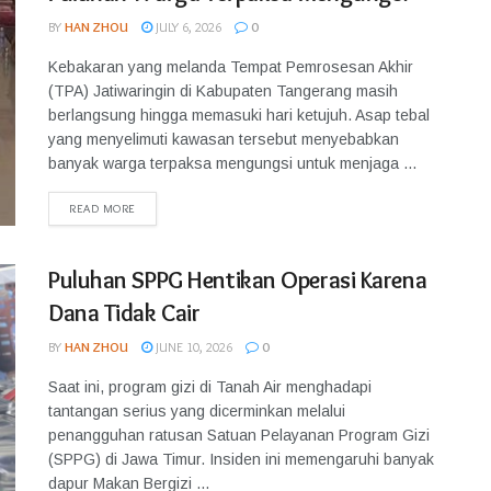
BY
HAN ZHOU
JULY 6, 2026
0
Kebakaran yang melanda Tempat Pemrosesan Akhir
(TPA) Jatiwaringin di Kabupaten Tangerang masih
berlangsung hingga memasuki hari ketujuh. Asap tebal
yang menyelimuti kawasan tersebut menyebabkan
banyak warga terpaksa mengungsi untuk menjaga ...
READ MORE
Puluhan SPPG Hentikan Operasi Karena
Dana Tidak Cair
BY
HAN ZHOU
JUNE 10, 2026
0
Saat ini, program gizi di Tanah Air menghadapi
tantangan serius yang dicerminkan melalui
penangguhan ratusan Satuan Pelayanan Program Gizi
(SPPG) di Jawa Timur. Insiden ini memengaruhi banyak
dapur Makan Bergizi ...