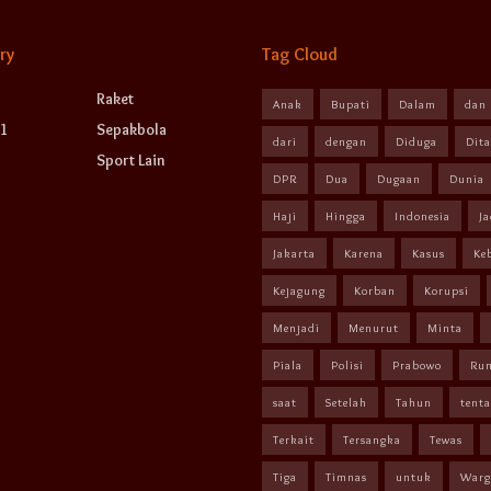
ry
Tag Cloud
Raket
Anak
Bupati
Dalam
dan
1
Sepakbola
dari
dengan
Diduga
Dit
Sport Lain
DPR
Dua
Dugaan
Dunia
Haji
Hingga
Indonesia
Ja
Jakarta
Karena
Kasus
Ke
Kejagung
Korban
Korupsi
Menjadi
Menurut
Minta
Piala
Polisi
Prabowo
Ru
saat
Setelah
Tahun
tent
Terkait
Tersangka
Tewas
Tiga
Timnas
untuk
Warg