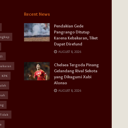
Recent News
Pendakian Gede
Pangrango Ditutup
angkap
Karena Kebakaran, Tiket
Dapat Direfund
AUGUST 8, 2026
di
Chelsea Tergoda Pinang
bakaran
Gelandang Rival Sekota
KPK
yang Dikagumi Xabi
Alonso
oleh
AUGUST 8, 2026
mah
ang
Tidak
a