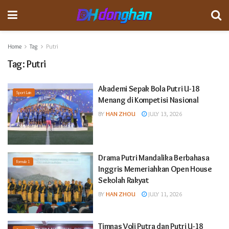
Home
Tag
Putri
Tag:
Putri
Akademi Sepak Bola Putri U-18
Sport Lain
Menang di Kompetisi Nasional
BY
HAN ZHOU
JULY 13, 2026
Drama Putri Mandalika Berbahasa
Formula 1
Inggris Memeriahkan Open House
Sekolah Rakyat
BY
HAN ZHOU
JULY 11, 2026
Timnas Voli Putra dan Putri U-18