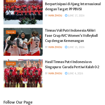
Sport Lain
Berpartisipasi di Ajang Internasional
dengan Target PP PBVSI
BY
HAN ZHOU
JUNE 17, 2026
Timnas Voli Putri Indonesia Akhiri
Sport Lain
Fase Grup AVC Women’s Volleyball
Cup dengan Kemenangan
BY
HAN ZHOU
JUNE 13, 2026
Hasil Timnas Putri Indonesia vs
Sport Lain
Singapura: Garuda Pertiwi Kalah 0-2
BY
HAN ZHOU
JUNE 4, 2026
Follow Our Page