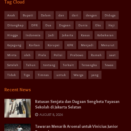
Tag Cloud
Anak
Bupati
Dalam
dan
dari
dengan
Diduga
Ditangkap
DPR
Dua
Dugaan
Dunia
Eks
Haji
Hingga
Indonesia
Jadi
Jakarta
Kasus
Kebakaran
Kejagung
Korban
Korupsi
KPK
Menjadi
Menurut
Minta
oleh
Piala
Polisi
Prabowo
Rumah
saat
Setelah
Tahun
tentang
Terkait
Tersangka
Tewas
Tidak
Tiga
Timnas
untuk
Warga
yang
Recent News
Ratusan Senjata dan Dugaan Sengketa Yayasan
Sekolah di Jakarta Selatan
AUGUST 8, 2026
Tawaran Menarik Arsenal untuk Vinicius Junior