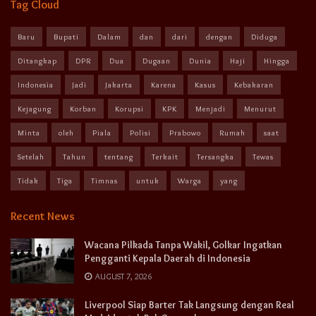
Tag Cloud
Baru
Bupati
Dalam
dan
dari
dengan
Diduga
Ditangkap
DPR
Dua
Dugaan
Dunia
Haji
Hingga
Indonesia
Jadi
Jakarta
Karena
Kasus
Kebakaran
Kejagung
Korban
Korupsi
KPK
Menjadi
Menurut
Minta
oleh
Piala
Polisi
Prabowo
Rumah
saat
Setelah
Tahun
tentang
Terkait
Tersangka
Tewas
Tidak
Tiga
Timnas
untuk
Warga
yang
Recent News
Wacana Pilkada Tanpa Wakil, Golkar Ingatkan
Pengganti Kepala Daerah di Indonesia
AUGUST 7, 2026
Liverpool Siap Barter Tak Langsung dengan Real